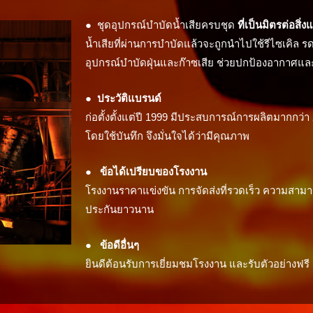
● ชุดอุปกรณ์บำบัดน้ำเสียครบชุด
ที่เป็นมิตรต่อสิ่
น้ำเสียที่ผ่านการบำบัดแล้วจะถูกนำไปใช้รีไซเคิล 
อุปกรณ์บำบัดฝุ่นและก๊าซเสีย ช่วยปกป้องอากาศและ
●
ประวัติแบรนด์
ก่อตั้งตั้งแต่ปี 1999 มีประสบการณ์การผลิตมากกว
โดยใช้บันทึก จึงมั่นใจได้ว่ามีคุณภาพ
●
ข้อได้เปรียบของโรงงาน
โรงงานราคาแข่งขัน การจัดส่งที่รวดเร็ว ความสาม
ประกันยาวนาน
●
ข้อดีอื่นๆ
ยินดีต้อนรับการเยี่ยมชมโรงงาน และรับตัวอย่างฟรี