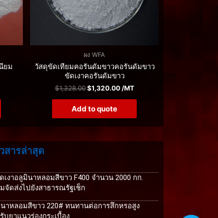
ผง WFA
นียม
วัสดุขัดเทียมคอรันดัมขาวคอรันดัมขาว
ขัดเงาคอรันดัมขาว
$
1,328.00
$
1,320.00
/MT
Add to quote
วสารล่าสุด
ัดเงาอลูมินาหลอมสีขาว F400 จำนวน 2000 กก.
อมจัดส่งไปยังสาธารณรัฐเช็ก
มินาหลอมสีขาว 220# ทนทานต่อการสึกหรอสูง
รับยาแนวร่องกระเบื้อง