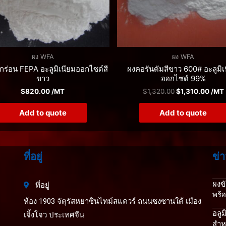
ผง WFA
ผง WFA
กร่อน FEPA อะลูมิเนียมออกไซด์สี
ผงคอรันดัมสีขาว 600# อะลูมิเ
ขาว
ออกไซด์ 99%
$
820.00
/MT
$
1,320.00
$
1,310.00
/MT
Add to quote
Add to quote
ที่อยู่
ข่า
ผงข
ที่อยู่
พร้
ห้อง 1903 จัตุรัสหยาซินไทม์สแควร์ ถนนซงซานใต้ เมือง
อลู
เจิ้งโจว ประเทศจีน
สำห