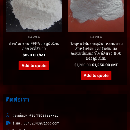
ผง WFA
ผง WFA
สารกัดกร่อน FEPA อะลูมิเนียม
วัสดุทนไฟผงอะลูมินาหลอมขาว
ออกไซด์สีขาว
สำหรับขัดผงคอรันดัม ผง
อะลูมิเนียมออกไซด์สีขาว 600
$
820.00
/MT
ผงอลูมิเนียม
$
1,260.00
$
1,250.00
/MT
Add to quote
Add to quote
ติดต่อเรา
วอทส์แอพ: +86 18039337725
อีเมล：3343204097@qq.com