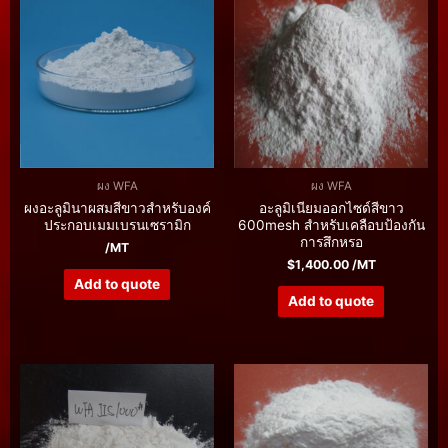
ผง WFA
ผง WFA
ผงอะลูมินาผสมสีขาวสำหรับองค์
อะลูมิเนียมออกไซด์สีขาว
ประกอบเมมเบรนเซรามิก
600mesh สำหรับเคลือบป้องกัน
การสึกหรอ
/MT
$
1,400.00
/MT
Add to quote
Add to quote