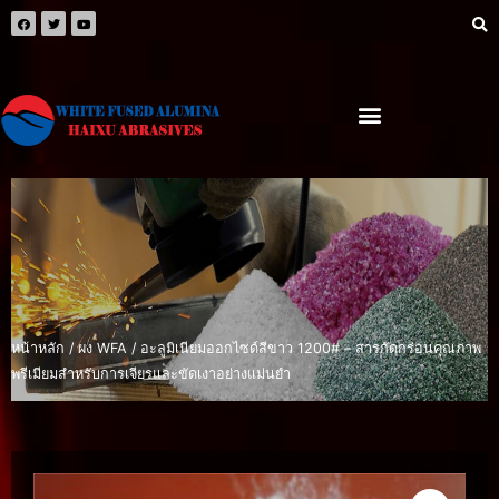
หน้าหลัก
/
ผง WFA
/ อะลูมิเนียมออกไซด์สีขาว 1200# – สารกัดกร่อนคุณภาพ
พรีเมียมสำหรับการเจียรและขัดเงาอย่างแม่นยำ