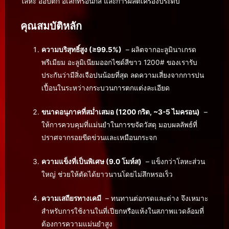
โลหะ ออปติก อิเล็กทรอนิกส์ และการผลิตเครื่องประดับ
คุณสมบัติหลัก
ความบริสุทธิ์สูง (≥99.5%)
– ผลิตจากอะลูมินาเกรด
พรีเมียม อะลูมิเนียมออกไซด์สีขาว 1200# ของเรารับ
ประกันว่ามีสิ่งเจือปนน้อยที่สุด ลดความเสี่ยงจากการปน
เปื้อนในระหว่างกระบวนการตกแต่งละเอียด
ขนาดอนุภาคที่สม่ำเสมอ (1200 กริต, ~3-5 ไมครอน)
–
ให้การควบคุมที่แม่นยำในการขจัดวัสดุ มอบผลลัพธ์ที่
ปราศจากรอยขีดข่วนและเหมือนกระจก
ความแข็งที่เป็นพิเศษ (9.0 โมห์ส)
– แข็งกว่าโลหะส่วน
ใหญ่ ช่วยให้ตัดได้ยาวนานโดยไม่สึกหรอเร็ว
ความเสถียรทางเคมี
– ทนทานต่อกรดและด่าง จึงเหมาะ
สำหรับการใช้งานในที่เปียกหรือแห้งในสภาพแวดล้อมที่
ต้องการความแม่นยำสูง