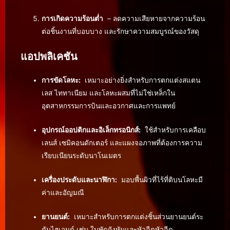
การเกิดความร้อนต่ำ
– ลดความเสียหายจากความร้อน
ต่อชิ้นงานที่บอบบาง และรักษาความสมบูรณ์ของวัสดุ
แอปพลิเคชัน
การขัดโลหะ:
เหมาะอย่างยิ่งสำหรับการตกแต่งสแตน
เลส ไททาเนียม และโลหะผสมที่ไม่ใช่เหล็กใน
อุตสาหกรรมการบินและอวกาศและการแพทย์
อุปกรณ์ออปติกและอิเล็กทรอนิกส์:
ใช้สำหรับการเคลือบ
เลนส์ เซมิคอนดักเตอร์ และแผงจอภาพที่ต้องการความ
เรียบเนียนระดับนาโนเมตร
เครื่องประดับและนาฬิกา:
มอบพื้นผิวที่ไร้ที่ติบนโลหะมี
ค่าและอัญมณี
ยานยนต์:
เหมาะสำหรับการตกแต่งชิ้นส่วนยานยนต์ระ
ดับไฮเอนด์ เช่น ใบพัดกังหันและหัวฉีดหัวฉีด